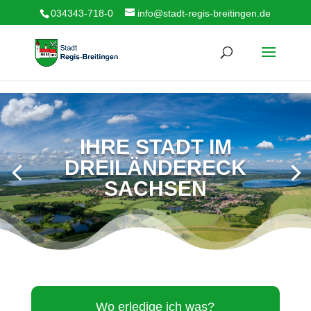
034343-718-0
info@stadt-regis-breitingen.de
IHRE STADT IM
DREILÄNDERECK
SACHSEN
Wo erledige ich was?