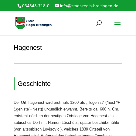
034343-718-0
info@stadt-regis-breitingen.de
Hagenest
Geschichte
Der Ort Hagenest wird erstmals 1260 als „Hogenist“ (“hoch“+
(„geniste“=Nest)) urkundlich erwähnt. Bereits ca. 600 n. Chr.
entsteht nördlich der heutigen Ortslage von Hagenest ein
sobisches Dorf mit Namen Löschütz, später Löschützmühle
(von altsorbisch Lovisovici), welches 1839 Ortsteil von
Hagenest wird. Aufgrund des fortschreitenden Tagebaus