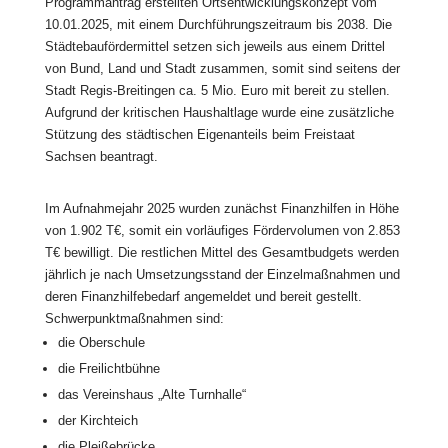
Programmantrag erstellten Ortsentwicklungskonzept vom
10.01.2025, mit einem Durchführungszeitraum bis 2038. Die
Städtebaufördermittel setzen sich jeweils aus einem Drittel
von Bund, Land und Stadt zusammen, somit sind seitens der
Stadt Regis-Breitingen ca. 5 Mio. Euro mit bereit zu stellen.
Aufgrund der kritischen Haushaltlage wurde eine zusätzliche
Stützung des städtischen Eigenanteils beim Freistaat
Sachsen beantragt.
Im Aufnahmejahr 2025 wurden zunächst Finanzhilfen in Höhe
von 1.902 T€, somit ein vorläufiges Fördervolumen von 2.853
T€ bewilligt. Die restlichen Mittel des Gesamtbudgets werden
jährlich je nach Umsetzungsstand der Einzelmaßnahmen und
deren Finanzhilfebedarf angemeldet und bereit gestellt.
Schwerpunktmaßnahmen sind:
die Oberschule
die Freilichtbühne
das Vereinshaus „Alte Turnhalle“
der Kirchteich
die Pleißebrücke